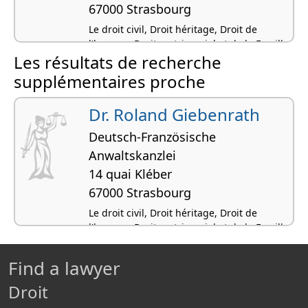
67000 Strasbourg
Le droit civil, Droit héritage, Droit de
l'homme, Droit matrimonial et de la Famille,
Les résultats de recherche
Droit de l'insolvabilité
supplémentaires proche
Dr. Roland Giebenrath
Deutsch-Französische
Anwaltskanzlei
14 quai Kléber
67000 Strasbourg
Le droit civil, Droit héritage, Droit de
l'homme, Droit matrimonial et de la Famille,
Droit de l'insolvabilité
Find a lawyer
Droit