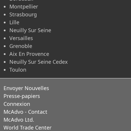
Montpellier
Strasbourg
Lille
Neuilly Sur Seine
Versailles
Grenoble
Aix En Provence
Neuilly Sur Seine Cedex
Toulon
Envoyer Nouvelles
Presse-papiers
Connexion
McAdvo - Contact
McAdvo Ltd.
World Trade Center