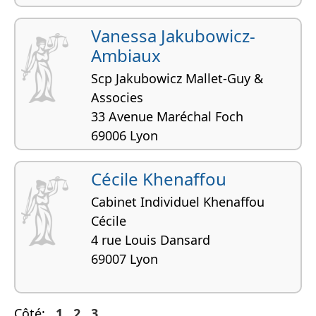
Vanessa Jakubowicz-
Ambiaux
Scp Jakubowicz Mallet-Guy &
Associes
33 Avenue Maréchal Foch
69006 Lyon
Cécile Khenaffou
Cabinet Individuel Khenaffou
Cécile
4 rue Louis Dansard
69007 Lyon
Côté:
1
2
3
...