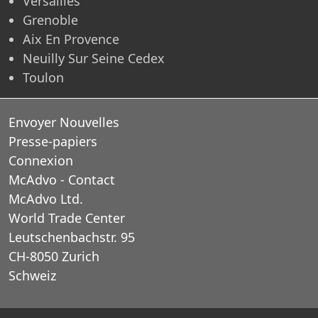
Versailles
Grenoble
Aix En Provence
Neuilly Sur Seine Cedex
Toulon
Envoyer Nouvelles
Presse-papiers
Connexion
McAdvo - Contact
McAdvo Ltd.
World Trade Center
Leutschenbachstr. 95
CH-8050 Zurich
Schweiz
E-Mail: office@mcadvo.com