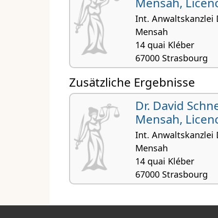
Mensah, Licenc
Int. Anwaltskanzlei
Mensah
14 quai Kléber
67000 Strasbourg
Droit douanier, Droit de 
Zusätzliche Ergebnisse
Droit international privé
Dr. David Schn
Mensah, Licenc
Int. Anwaltskanzlei
Mensah
14 quai Kléber
67000 Strasbourg
Droit douanier, Droit de 
Droit international privé