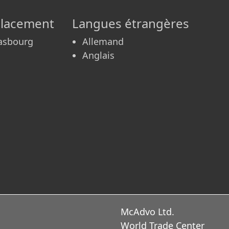
lacement
Langues étrangères
asbourg
Allemand
Anglais
McAdvo Ltd.
World Trade Center