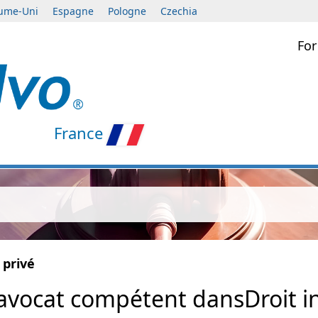
ume-Uni
Espagne
Pologne
Czechia
For
France
 privé
avocat compétent dansDroit in