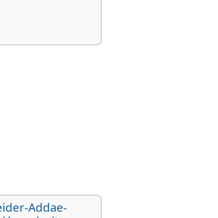
l'homme, Droit international,
eider-Addae-