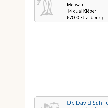
Mensah
14 quai Kléber
67000 Strasbourg
Droit douanier, Droit de 
Droit international privé
Dr. David Schn