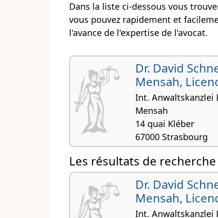
Dans la liste ci-dessous vous trouve
vous pouvez rapidement et facilement
l'avance de l'expertise de l'avocat.
Dr. David Schn
Mensah, Licenc
Int. Anwaltskanzlei
Mensah
14 quai Kléber
67000 Strasbourg
Droit douanier, Droit de 
Les résultats de recherch
Droit international privé
Dr. David Schn
Mensah, Licenc
Int. Anwaltskanzlei