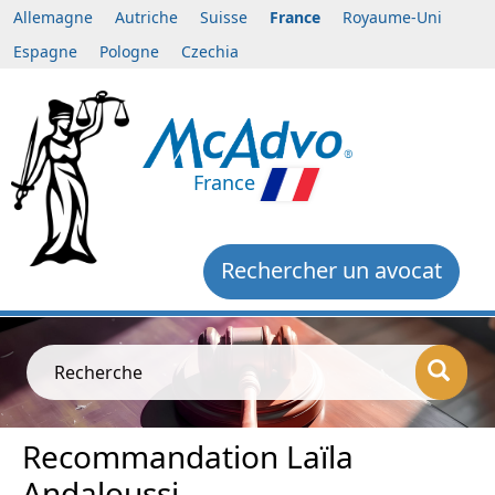
Allemagne
Autriche
Suisse
France
Royaume-Uni
Espagne
Pologne
Czechia
France
Rechercher un avocat
Recherche
Recommandation Laïla
Andaloussi