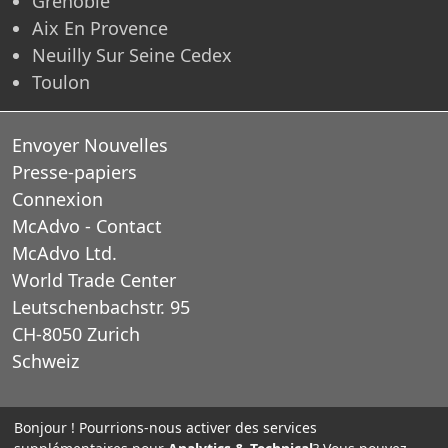
Grenoble
Aix En Provence
Neuilly Sur Seine Cedex
Toulon
Envoyer Nouvelles
Presse-papiers
Connexion
McAdvo - Contact
McAdvo Ltd.
World Trade Center
Leutschenbachstr. 95
CH-8050 Zurich
Schweiz
E-Mail: office@mcadvo.com
Bonjour ! Pourrions-nous activer des services