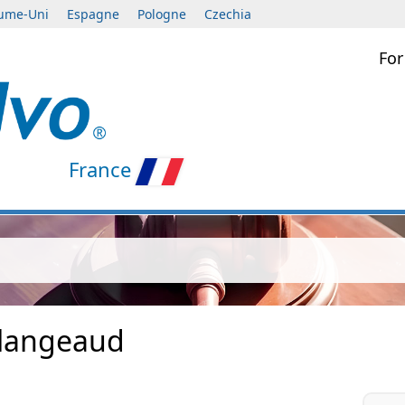
ume-Uni
Espagne
Pologne
Czechia
For
France
langeaud