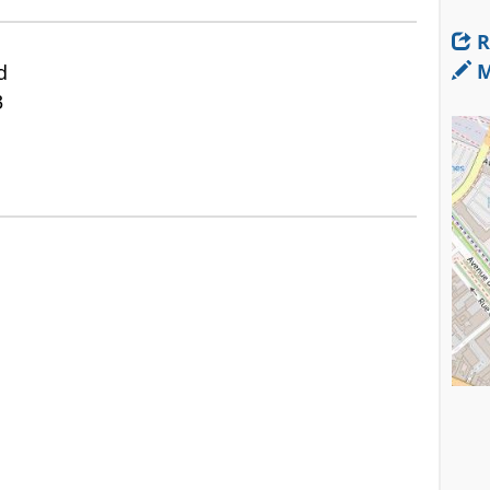
R
M
d
3