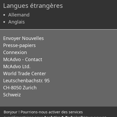
Langues étrangères
Allemand
Anglais
Envoyer Nouvelles
Presse-papiers
Connexion
McAdvo - Contact
McAdvo Ltd.
World Trade Center
Leutschenbachstr. 95
CH-8050 Zurich
Schweiz
E-Mail: office@mcadvo.com
Bonjour ! Pourrions-nous activer des services